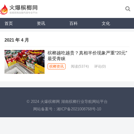
首页
资讯
百科
文化
2021 年 4 月
槟榔越吃越贵？真相半价现象严重“20元”
最受青睐
槟榔资讯
阅读
(5374)
评论(0)
© 2024
火爆槟榔网 湖南槟榔行业导航网站平台
网站备案号：
湘ICP备2021008768号-10