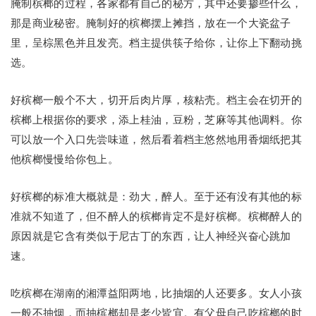
腌制槟榔的过程，各家都有自己的秘方，其中还要掺些什么，
那是商业秘密。腌制好的槟榔摆上摊挡，放在一个大瓷盆子
里，呈棕黑色并且发亮。档主提供筷子给你，让你上下翻动挑
选。
好槟榔一般个不大，切开后肉片厚，核粘壳。档主会在切开的
槟榔上根据你的要求，添上桂油，豆粉，芝麻等其他调料。你
可以放一个入口先尝味道，然后看着档主悠然地用香烟纸把其
他槟榔慢慢给你包上。
好槟榔的标准大概就是：劲大，醉人。至于还有没有其他的标
准就不知道了，但不醉人的槟榔肯定不是好槟榔。槟榔醉人的
原因就是它含有类似于尼古丁的东西，让人神经兴奋心跳加
速。
吃槟榔在湖南的湘潭益阳两地，比抽烟的人还要多。女人小孩
一般不抽烟，而抽槟榔却是老少皆宜。有父母自己吃槟榔的时