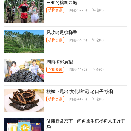
三亚的槟榔西施
槟榔资讯
阅读
(5225)
评论(0)
风吹岭尾槟榔香
槟榔资讯
阅读
(3698)
评论(0)
湖南槟榔展望
槟榔资讯
阅读
(4472)
评论(0)
槟榔业甩出”文化牌”记”老口子”槟榔
槟榔资讯
阅读
(4175)
评论(0)
健康新常态下，问道原生槟榔迎来王炸开
局