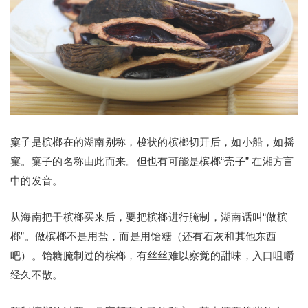
窠子是槟榔在的湖南别称，梭状的槟榔切开后，如小船，如摇
窠。窠子的名称由此而来。但也有可能是槟榔“壳子” 在湘方言
中的发音。
从海南把干槟榔买来后，要把槟榔进行腌制，湖南话叫“做槟
榔”。做槟榔不是用盐，而是用饴糖（还有石灰和其他东西
吧）。饴糖腌制过的槟榔，有丝丝难以察觉的甜味，入口咀嚼
经久不散。