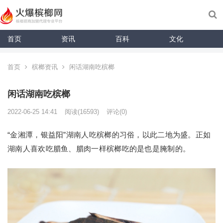
首页
资讯
百科
文化
首页
槟榔资讯
闲话湖南吃槟榔
闲话湖南吃槟榔
2022-06-25 14:41
阅读
(16593)
评论(0)
“金湘潭，银益阳”湖南人吃槟榔的习俗，以此二地为盛。正如
湖南人喜欢吃腊鱼、腊肉一样槟榔吃的是也是腌制的。