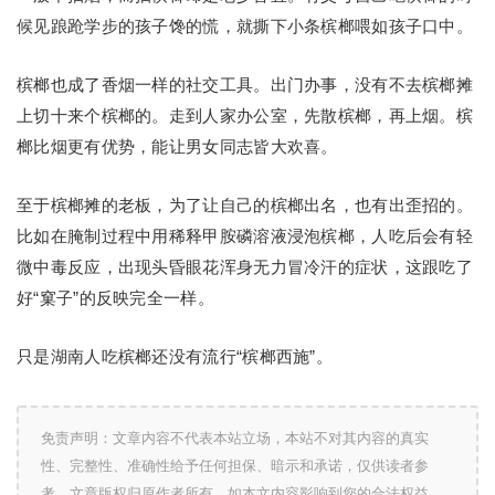
候见踉跄学步的孩子馋的慌，就撕下小条槟榔喂如孩子口中。
槟榔也成了香烟一样的社交工具。出门办事，没有不去槟榔摊
上切十来个槟榔的。走到人家办公室，先散槟榔，再上烟。槟
榔比烟更有优势，能让男女同志皆大欢喜。
至于槟榔摊的老板，为了让自己的槟榔出名，也有出歪招的。
比如在腌制过程中用稀释甲胺磷溶液浸泡槟榔，人吃后会有轻
微中毒反应，出现头昏眼花浑身无力冒冷汗的症状，这跟吃了
好“窠子”的反映完全一样。
只是湖南人吃槟榔还没有流行“槟榔西施”。
免责声明：文章内容不代表本站立场，本站不对其内容的真实
性、完整性、准确性给予任何担保、暗示和承诺，仅供读者参
考，文章版权归原作者所有。如本文内容影响到您的合法权益